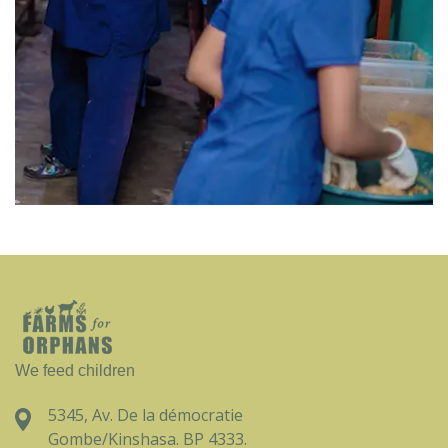
We feed children
5345, Av. De la démocratie
Gombe/Kinshasa. BP 4333.